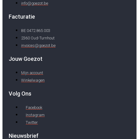
info@goezot.be
Facturatie
BE 0472.865.003
2360 Oud-Turnhout
invoices@goezot.be
Jouw Goezot
Mijn account
Winkelwagen
Volg Ons
Facebook
Instagram
Twitter
Nieuwsbrief