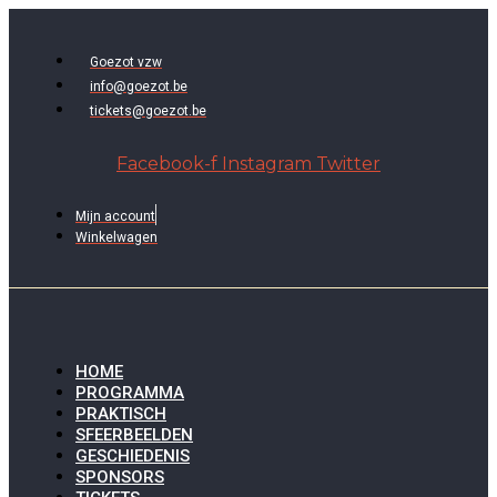
Ga
naar
de
Goezot vzw
inhoud
info@goezot.be
tickets@goezot.be
Facebook-f
Instagram
Twitter
Mijn account
Winkelwagen
HOME
PROGRAMMA
PRAKTISCH
SFEERBEELDEN
GESCHIEDENIS
SPONSORS