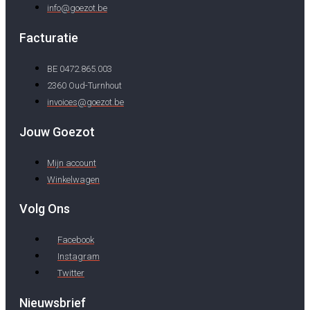
info@goezot.be
Facturatie
BE 0472.865.003
2360 Oud-Turnhout
invoices@goezot.be
Jouw Goezot
Mijn account
Winkelwagen
Volg Ons
Facebook
Instagram
Twitter
Nieuwsbrief