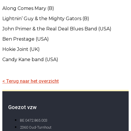
Along Comes Mary (B)
Lightnin’ Guy & the Mighty Gators (B)
John Primer & the Real Deal Blues Band (USA)
Ben Prestage (USA)
Hokie Joint (UK)
Candy Kane band (USA)
< Terug naar het overzicht
Goezot vzw
BE 0472.865.003
2360 Oud-Turnhout